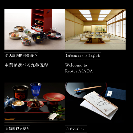
Information in English
名古屋浅田 特別献立
Welcome to
主菜が選べる九谷五彩
Ryotei ASADA
加賀料理で祝う
心をこめて。