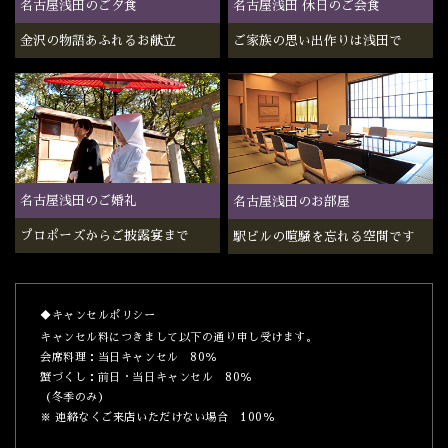
名古屋浅田のご夕食
名古屋浅田 休日のご会食
金沢の物語あふれるお献立
ご家族の思い出作りは浅田で
名古屋浅田のご婚礼
名古屋浅田のお部屋
プロポーズからご披露宴まで
駅ビルの喧騒を忘れる空間です
◆キャンセルポリシー
キャンセル料につきまして以下の通り申し受けます。
会席料理：当日キャンセル 80％
蟹づくし：前日・当日キャンセル 80％
（冬季のみ）
※ 連絡なくご来店いただけない場合 100％