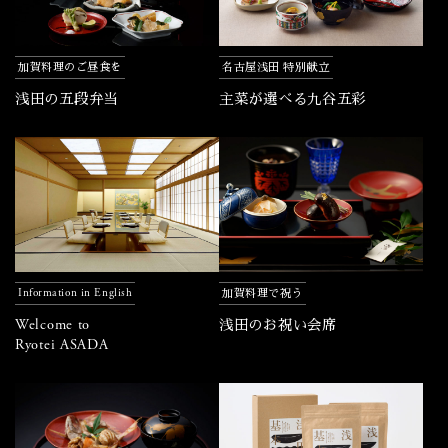
加賀料理のご昼食を
名古屋浅田 特別献立
浅田の五段弁当
主菜が選べる九谷五彩
Information in English
加賀料理で祝う
Welcome to
浅田のお祝い会席
Ryotei ASADA