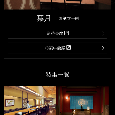
葉月
– お献立一例 –
定番会席
お祝い会席
特集一覧