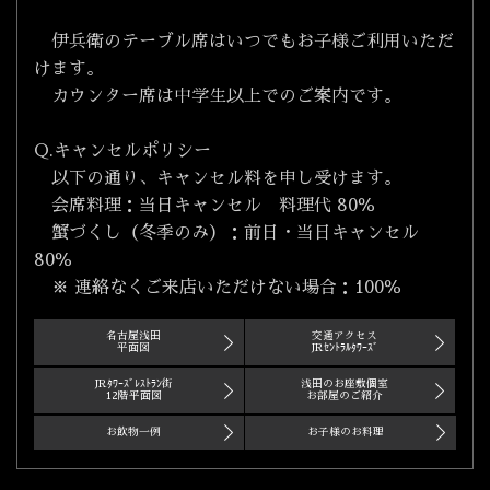
伊兵衛のテーブル席はいつでもお子様ご利用いただ
けます。
カウンター席は中学生以上でのご案内です。
Q.キャンセルポリシー
以下の通り、キャンセル料を申し受けます。
会席料理：当日キャンセル 料理代 80％
蟹づくし（冬季のみ）：前日・当日キャンセル
80％
※ 連絡なくご来店いただけない場合：100％
名古屋浅田
交通アクセス
平面図
JRｾﾝﾄﾗﾙﾀﾜｰｽﾞ
JRﾀﾜｰｽﾞﾚｽﾄﾗﾝ街
浅田のお座敷個室
12階平面図
お部屋のご紹介
お飲物一例
お子様のお料理